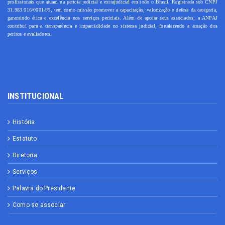
profissionais que atuam na perícia judicial e extrajudicial em todo o Brasil. Registrada sob CNPJ
31.983.016/0001-95, tem como missão promover a capacitação, valorização e defesa da categoria,
garantindo ética e excelência nos serviços periciais. Além de apoiar seus associados, a ANPAJ
contribui para a transparência e imparcialidade no sistema judicial, fortalecendo a atuação dos
peritos e avaliadores.
INSTITUCIONAL
História
Estatuto
Diretoria
Serviços
Palavra do Presidente
Como se associar