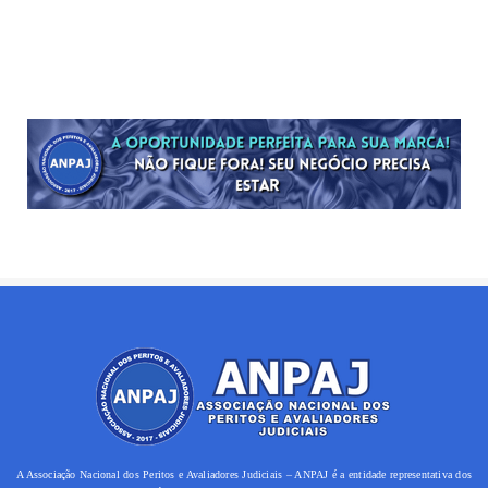
A Associação Nacional dos Peritos e Avaliadores Judiciais – ANPAJ é a entidade representativa dos