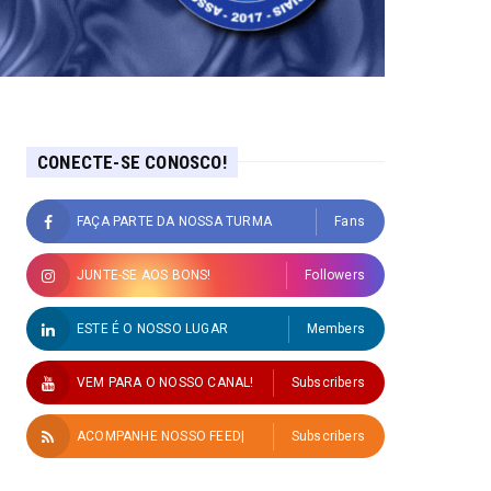
CONECTE-SE CONOSCO!
FAÇA PARTE DA NOSSA TURMA
Fans
JUNTE-SE AOS BONS!
Followers
ESTE É O NOSSO LUGAR
Members
VEM PARA O NOSSO CANAL!
Subscribers
ACOMPANHE NOSSO FEED|
Subscribers