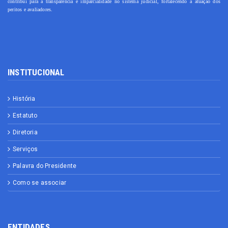
contribui para a transparência e imparcialidade no sistema judicial, fortalecendo a atuação dos
peritos e avaliadores.
INSTITUCIONAL
História
Estatuto
Diretoria
Serviços
Palavra do Presidente
Como se associar
ENTIDADES