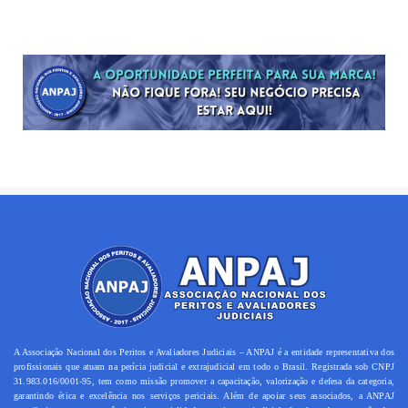
A Associação Nacional dos Peritos e Avaliadores Judiciais – ANPAJ é a entidade representativa dos
profissionais que atuam na perícia judicial e extrajudicial em todo o Brasil. Registrada sob CNPJ
31.983.016/0001-95, tem como missão promover a capacitação, valorização e defesa da categoria,
garantindo ética e excelência nos serviços periciais. Além de apoiar seus associados, a ANPAJ