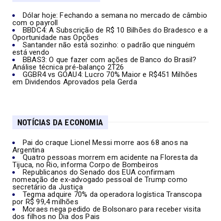
Dólar hoje: Fechando a semana no mercado de câmbio
com o payroll
BBDC4: A Subscrição de R$ 10 Bilhões do Bradesco e a
Oportunidade nas Opções
Santander não está sozinho: o padrão que ninguém
está vendo
BBAS3: O que fazer com ações de Banco do Brasil?
Análise técnica pré-balanço 2T26
GGBR4 vs GOAU4: Lucro 70% Maior e R$451 Milhões
em Dividendos Aprovados pela Gerda
NOTÍCIAS DA ECONOMIA
Pai do craque Lionel Messi morre aos 68 anos na
Argentina
Quatro pessoas morrem em acidente na Floresta da
Tijuca, no Rio, informa Corpo de Bombeiros
Republicanos do Senado dos EUA confirmam
nomeação de ex-advogado pessoal de Trump como
secretário da Justiça
Tegma adquire 70% da operadora logística Transcopa
por R$ 99,4 milhões
Moraes nega pedido de Bolsonaro para receber visita
dos filhos no Dia dos Pais